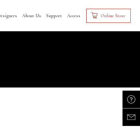
esigners
About Us
Support
Access
Online Store